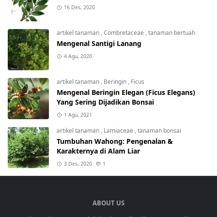
16 Des, 2020
artikel tanaman
,
Combretaceae
,
tanaman bertuah
Mengenal Santigi Lanang
4 Agu, 2020
artikel tanaman
,
Beringin
,
Ficus
Mengenal Beringin Elegan (Ficus Elegans)
Yang Sering Dijadikan Bonsai
1 Agu, 2021
artikel tanaman
,
Lamiaceae
,
tanaman bonsai
Tumbuhan Wahong: Pengenalan &
Karakternya di Alam Liar
3 Des, 2020
1
ABOUT US