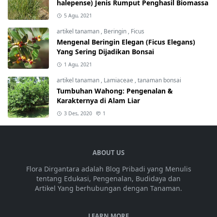
halepense) Jenis Rumput Penghasil Biomassa
5 Agu, 2021
artikel tanaman
,
Beringin
,
Ficus
Mengenal Beringin Elegan (Ficus Elegans)
Yang Sering Dijadikan Bonsai
1 Agu, 2021
artikel tanaman
,
Lamiaceae
,
tanaman bonsai
Tumbuhan Wahong: Pengenalan &
Karakternya di Alam Liar
3 Des, 2020
1
ABOUT US
Flora Dirgantara adalah Blog Pribadi yang Menulis
tentang Edukasi, Pengenalan, Budidaya dan
Artikel Yang berhubungan dengan Tanaman.
LEARN MORE