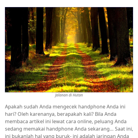
Jalanan di Hutan
Apakah sudah Anda mengecek handphone Anda ini
hari? Oleh karenanya, berapakah kali? Bila Anda
membaca artikel ini lewat cara online, peluang Anda
sedang memakai handphone Anda sekarang… Saat ini,
ini bukanlah hal yang buruk- ini adalah jaringan Anda