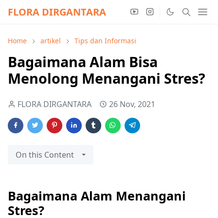
FLORA DIRGANTARA
Home
artikel
Tips dan Informasi
Bagaimana Alam Bisa
Menolong Menangani Stres?
FLORA DIRGANTARA
26 Nov, 2021
On this Content
Bagaimana Alam Menangani
Stres?