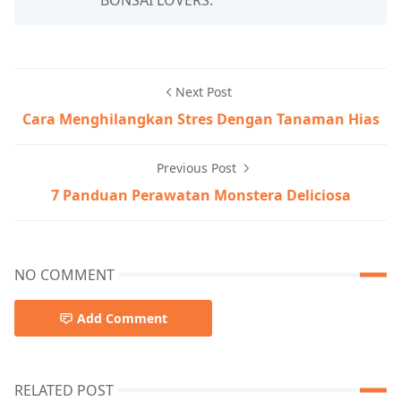
BONSAI LOVERS.
Next Post
Cara Menghilangkan Stres Dengan Tanaman Hias
Previous Post
7 Panduan Perawatan Monstera Deliciosa
NO COMMENT
Add Comment
RELATED POST