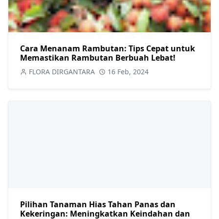
Cara Menanam Rambutan: Tips Cepat untuk
Memastikan Rambutan Berbuah Lebat!
FLORA DIRGANTARA
16 Feb, 2024
Pilihan Tanaman Hias Tahan Panas dan
Kekeringan: Meningkatkan Keindahan dan