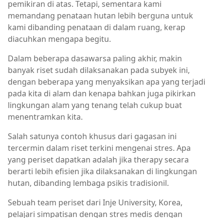
pemikiran di atas. Tetapi, sementara kami
memandang penataan hutan lebih berguna untuk
kami dibanding penataan di dalam ruang, kerap
diacuhkan mengapa begitu.
Dalam beberapa dasawarsa paling akhir, makin
banyak riset sudah dilaksanakan pada subyek ini,
dengan beberapa yang menyaksikan apa yang terjadi
pada kita di alam dan kenapa bahkan juga pikirkan
lingkungan alam yang tenang telah cukup buat
menentramkan kita.
Salah satunya contoh khusus dari gagasan ini
tercermin dalam riset terkini mengenai stres. Apa
yang periset dapatkan adalah jika therapy secara
berarti lebih efisien jika dilaksanakan di lingkungan
hutan, dibanding lembaga psikis tradisionil.
Sebuah team periset dari Inje University, Korea,
pelajari simpatisan dengan stres medis dengan