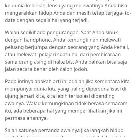
ke dunia kekinian, lensa yang melewatinya Anda bisa
mengarahkan hidup Anda dan masih tetap terjaga- to-
date dengan segala hal yang terjadi.
Walau sedikit ada pengurangan. Saat Anda sibuk
dengan handphone, Anda kemungkinan melewati
peluang berjumpa dengan seorang yang Anda kenali,
atau melewati pelajari suatu hal dari pembicaraan
sama orang asing di halte bis. Anda bahkan bisa saja
jalan secara benar oleh calon jodoh.
Pada intinya apakah arti ini adalah jika sementara kita
mempunyai dunia kita yang paling dipersonalisasi di
ujung jemari kita, kita lebih terisolasi dibanding
awalnya. Walau kemungkinan tidak berasa semacam
itu, ada beberapa hal yang memperlihatkan jika ini
permasalahannya.
Salah satunya pertanda awalnya jika langkah hidup