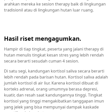
arahkan mereka ke sesion therapy baik di lingkungan
tradisionil atau di lingkungan hutan luar ruang.
Hasil riset mengagumkan.
Hampir di tiap tingkat, peserta yang jalani therapy di
hutan menulis tingkat kesan stres yang lebih rendah
secara berarti sesudah cuman 4 sesion.
Di satu segi, kandungan kortisol saliva secara berarti
lebih rendah pada barisan hutan. Kortisol saliva adalah
jumlah kortisol di air liur. Karena kortisol dibuat di
korteks adrenal, orang umumnya berasa depresi,
kuatir, dan resah saat kandungannya tinggi. Tingkat
kortisol yang tinggi mengakibatkan tanggapan imun
yang jelek yang bisa mempunyai dampak kaskade