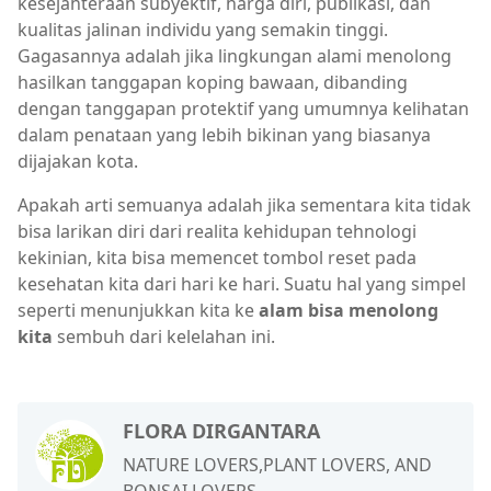
kesejahteraan subyektif, harga diri, publikasi, dan
kualitas jalinan individu yang semakin tinggi.
Gagasannya adalah jika lingkungan alami menolong
hasilkan tanggapan koping bawaan, dibanding
dengan tanggapan protektif yang umumnya kelihatan
dalam penataan yang lebih bikinan yang biasanya
dijajakan kota.
Apakah arti semuanya adalah jika sementara kita tidak
bisa larikan diri dari realita kehidupan tehnologi
kekinian, kita bisa memencet tombol reset pada
kesehatan kita dari hari ke hari. Suatu hal yang simpel
seperti menunjukkan kita ke
alam bisa menolong
kita
sembuh dari kelelahan ini.
FLORA DIRGANTARA
NATURE LOVERS,PLANT LOVERS, AND