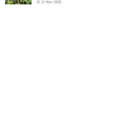
21 Nov, 2020
artikel tanaman
,
budidaya
,
Ebenaceae
Pohon Mustam di Alam Liar
6 Des, 2020
artikel tanaman
,
budidaya
,
Pyllanthaceae
Mengenal Tanaman Gadog atau Gintung
28 Mar, 2021
Apocynaceae
,
artikel tanaman
,
tanaman bonsai
MENGENAL POHON MENTAOS
16 Des, 2020
artikel tanaman
,
Combretaceae
,
tanaman bertuah
Mengenal Santigi Lanang
4 Agu, 2020
artikel tanaman
,
Beringin
,
Ficus