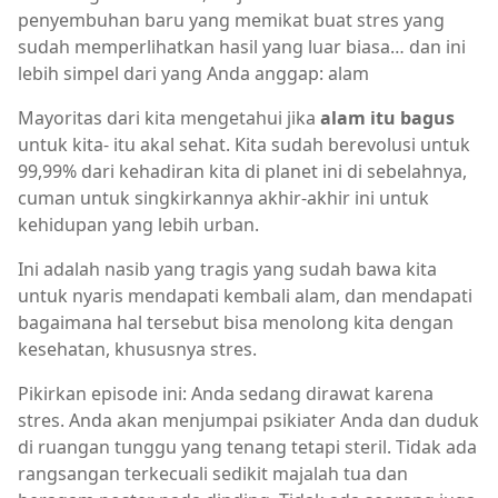
penyembuhan baru yang memikat buat stres yang
sudah memperlihatkan hasil yang luar biasa… dan ini
lebih simpel dari yang Anda anggap: alam
Mayoritas dari kita mengetahui jika
alam itu bagus
untuk kita- itu akal sehat. Kita sudah berevolusi untuk
99,99% dari kehadiran kita di planet ini di sebelahnya,
cuman untuk singkirkannya akhir-akhir ini untuk
kehidupan yang lebih urban.
Ini adalah nasib yang tragis yang sudah bawa kita
untuk nyaris mendapati kembali alam, dan mendapati
bagaimana hal tersebut bisa menolong kita dengan
kesehatan, khususnya stres.
Pikirkan episode ini: Anda sedang dirawat karena
stres. Anda akan menjumpai psikiater Anda dan duduk
di ruangan tunggu yang tenang tetapi steril. Tidak ada
rangsangan terkecuali sedikit majalah tua dan