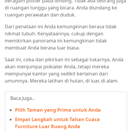
beragam poster pada dinding. Tidak ada seorang juga
di ruangan tunggu yang bicara. Anda diundang ke
ruangan perawatan dan duduk.
Dari penataan ini Anda kemungkinan berasa tidak
nikmat tubuh. Kenyataannya, cukup dengan
memikirkan panorama ini kemungkinan tidak
membuat Anda berasa luar biasa.
Saat ini, coba dan pikirkan ini sebagai tukarnya. Anda
akan menjumpai psikiater Anda, tetapi mereka
mempunyai kantor yang sedikit berlainan dari
umumnya. Mereka latihan di hutan, di luar, di alam.
Baca Juga...
Pilih Taman yang Prima untuk Anda
Empat Langkah untuk Tahan Cuaca
Furniture Luar Ruang Anda