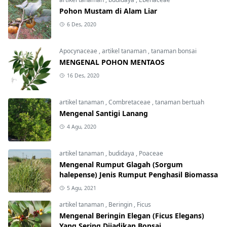
Pohon Mustam di Alam Liar
6 Des, 2020
Apocynaceae
,
artikel tanaman
,
tanaman bonsai
MENGENAL POHON MENTAOS
16 Des, 2020
artikel tanaman
,
Combretaceae
,
tanaman bertuah
Mengenal Santigi Lanang
4 Agu, 2020
artikel tanaman
,
budidaya
,
Poaceae
Mengenal Rumput Glagah (Sorgum
halepense) Jenis Rumput Penghasil Biomassa
5 Agu, 2021
artikel tanaman
,
Beringin
,
Ficus
Mengenal Beringin Elegan (Ficus Elegans)
Yang Sering Dijadikan Bonsai