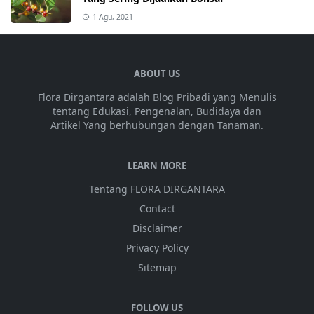
1 Agu, 2021
ABOUT US
Flora Dirgantara adalah Blog Pribadi yang Menulis
tentang Edukasi, Pengenalan, Budidaya dan
Artikel Yang berhubungan dengan Tanaman.
LEARN MORE
Tentang FLORA DIRGANTARA
Contact
Disclaimer
Privacy Policy
Sitemap
FOLLOW US