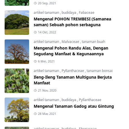
20 Sep, 2021
artikel tanaman
,
budidaya
,
Fabaceae
Mengenal POHON TREMBESI (Samanea
saman) Sebuah pohon serbaguna
14 Okt, 2022
artikel tanaman
,
Malvaceae
,
tanaman buah
Mengenal Pohon Randu Alas, Dengan
Segudang Manfaat & Kegunaannya
6 Mei, 2021
artikel tanaman
,
Pyllanthaceae
,
tanaman bonsai
Ileng-Ileng Tanaman Multiguna Berjuta
Manfaat
21 Nov, 2020
artikel tanaman
,
budidaya
,
Pyllanthaceae
Mengenal Tanaman Gadog atau Gintung
28 Mar, 2021
artikel tanaman
,
budidaya
,
Ebenaceae