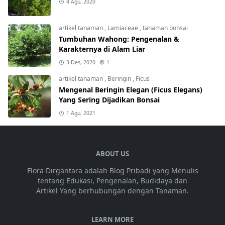
4 Agu, 2020
artikel tanaman
,
Lamiaceae
,
tanaman bonsai
Tumbuhan Wahong: Pengenalan &
Karakternya di Alam Liar
3 Des, 2020
1
artikel tanaman
,
Beringin
,
Ficus
Mengenal Beringin Elegan (Ficus Elegans)
Yang Sering Dijadikan Bonsai
1 Agu, 2021
ABOUT US
Flora Dirgantara adalah Blog Pribadi yang Menulis
tentang Edukasi, Pengenalan, Budidaya dan
Artikel Yang berhubungan dengan Tanaman.
LEARN MORE