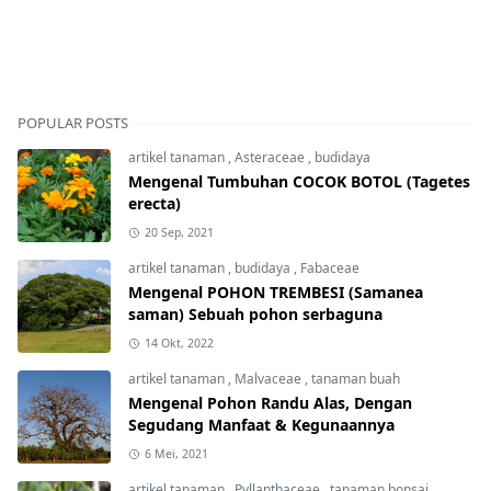
POPULAR POSTS
artikel tanaman
,
Asteraceae
,
budidaya
Mengenal Tumbuhan COCOK BOTOL (Tagetes
erecta)
20 Sep, 2021
artikel tanaman
,
budidaya
,
Fabaceae
Mengenal POHON TREMBESI (Samanea
saman) Sebuah pohon serbaguna
14 Okt, 2022
artikel tanaman
,
Malvaceae
,
tanaman buah
Mengenal Pohon Randu Alas, Dengan
Segudang Manfaat & Kegunaannya
6 Mei, 2021
artikel tanaman
,
Pyllanthaceae
,
tanaman bonsai